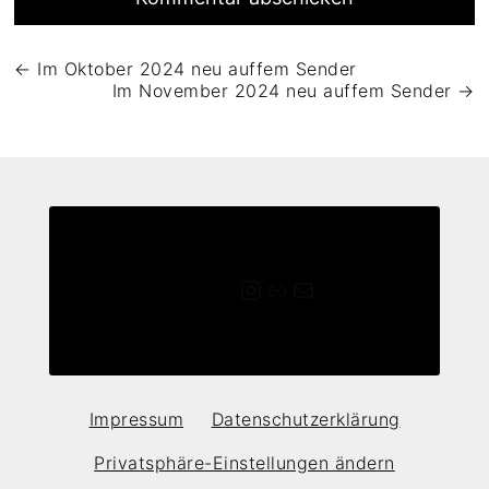
Beitragsnavigation
←
Im Oktober 2024 neu auffem Sender
Im November 2024 neu auffem Sender
→
Instagram
Link
E-Mail
Impressum
Datenschutz­erklärung
Privatsphäre-Einstellungen ändern